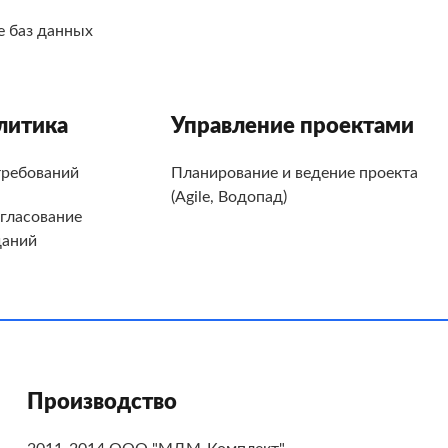
 баз данных
литика
Управление проектами
требований
Планирование и ведение проекта
(Agile, Водопад)
огласование
даний
Производство