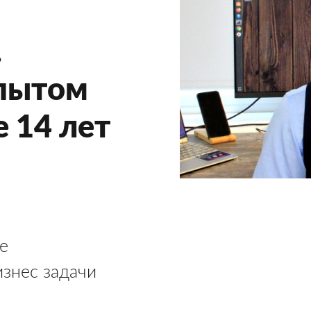
.
опытом
 14 лет
е
знес задачи